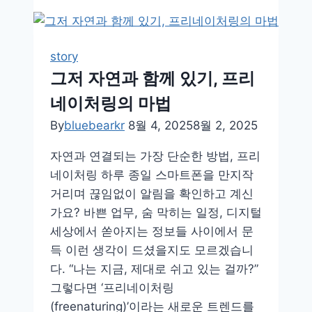
속
에
서
story
노
그저 자연과 함께 있기, 프리
래
네이처링의 마법
하
는
By
bluebearkr
8월 4, 2025
8월 2, 2025
새
자연과 연결되는 가장 단순한 방법, 프리
들,
네이처링 하루 종일 스마트폰을 만지작
밤
거리며 끊임없이 알림을 확인하고 계신
의
가요? 바쁜 업무, 숨 막히는 일정, 디지털
주
세상에서 쏟아지는 정보들 사이에서 문
인
득 이런 생각이 드셨을지도 모르겠습니
공
다. “나는 지금, 제대로 쉬고 있는 걸까?”
을
그렇다면 ‘프리네이처링
찾
(freenaturing)’이라는 새로운 트렌드를
아