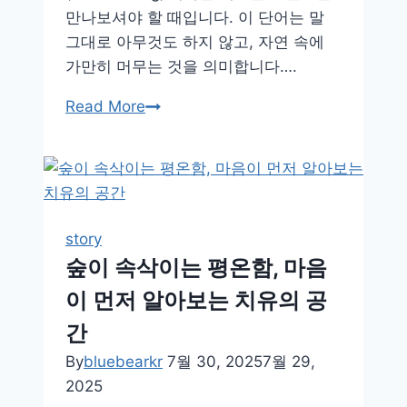
만나보셔야 할 때입니다. 이 단어는 말
서
그대로 아무것도 하지 않고, 자연 속에
가만히 머무는 것을 의미합니다….
그
Read More
저
자
연
과
함
story
께
숲이 속삭이는 평온함, 마음
있
이 먼저 알아보는 치유의 공
기,
프
간
리
By
bluebearkr
7월 30, 2025
7월 29,
네
2025
이