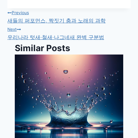
글
Previous
새들의 퍼포먼스, 짝짓기 춤과 노래의 과학
탐
Next
우리나라 텃새·철새·나그네새 완벽 구분법
색
Similar Posts