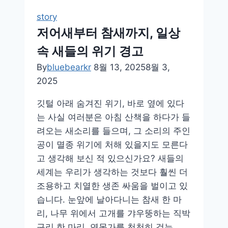
는
story
평
저어새부터 참새까지, 일상
온
속 새들의 위기 경고
함,
마
By
bluebearkr
8월 13, 2025
8월 3,
음
2025
이
깃털 아래 숨겨진 위기, 바로 옆에 있다
먼
는 사실 여러분은 아침 산책을 하다가 들
저
려오는 새소리를 들으며, 그 소리의 주인
알
공이 멸종 위기에 처해 있을지도 모른다
아
고 생각해 보신 적 있으신가요? 새들의
보
세계는 우리가 생각하는 것보다 훨씬 더
는
조용하고 치열한 생존 싸움을 벌이고 있
치
습니다. 눈앞에 날아다니는 참새 한 마
유
리, 나무 위에서 고개를 갸우뚱하는 직박
의
구리 한 마리, 연못가를 천천히 걷는…