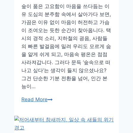
처
숲이 품은 고요함이 마음을 쓰다듬는 이
링
유 도심의 분주함 속에서 살아가다 보면,
의
가끔은 이유 없이 마음이 허전하고 가슴
마
이 조여오는 듯한 순간이 찾아옵니다. 택
법
시의 경적 소리, 지하철의 굉음, 사람들
의 빠른 발걸음에 밀려 우리도 모르게 숨
을 얕게 쉬게 되고, 마음속 평온은 점점
사라져갑니다. 그러다 문득 ‘숲속으로 떠
나고 싶다’는 생각이 들지 않으셨나요?
그건 단순한 기분 전환을 넘어, 인간 본
능이…
숲
Read More
이
속
삭
이