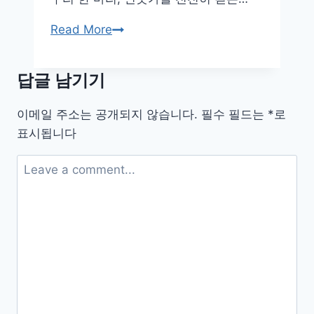
공
간
저
Read More
어
새
답글 남기기
부
터
이메일 주소는 공개되지 않습니다.
필수 필드는
*
로
참
표시됩니다
새
까
지,
일
상
속
새
들
의
위