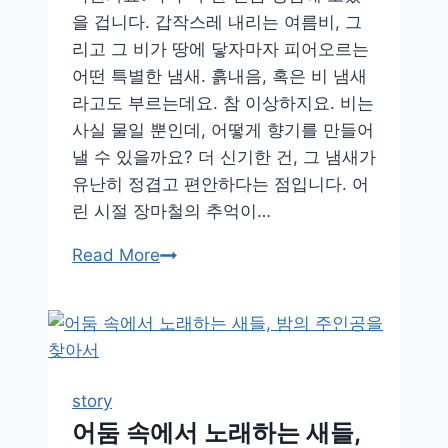
심
을 겁니다. 갑작스레 내리는 여름비, 그
리
리고 그 비가 땅에 닿자마자 피어오르는
적
어떤 특별한 냄새. 흙내음, 혹은 비 냄새
안
라고도 부르는데요. 참 이상하지요. 비는
정
사실 물일 뿐인데, 어떻게 향기를 만들어
낼 수 있을까요? 더 신기한 건, 그 냄새가
유난히 정겹고 편안하다는 점입니다. 어
린 시절 장마철의 추억이…
비
Read More
오
는
날
의
향
story
기,
어둠 속에서 노래하는 새들,
그