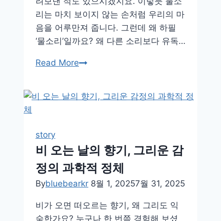
려보낸 적도 있으시겠지요. 이렇듯 물소
리는 마치 보이지 않는 손처럼 우리의 마
음을 어루만져 줍니다. 그런데 왜 하필
‘물소리’일까요? 왜 다른 소리보다 유독…
귀
Read More
로
듣
는
명
상,
story
물
비 오는 날의 향기, 그리운 감
소
정의 과학적 정체
리
가
By
bluebearkr
8월 1, 2025
7월 31, 2025
주
비가 오면 떠오르는 향기, 왜 그리도 익
는
숙한가요? 누구나 한 번쯤 경험해 보셨