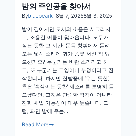
밤의 주인공을 찾아서
리
운
By
bluebearkr
8월 7, 2025
8월 3, 2025
감
밤이 깊어지면 도시의 소음은 사그라지
정
고, 조용한 어둠이 찾아옵니다. 모두가
의
잠든 듯한 그 시간, 문득 창밖에서 들려
과
오는 낯선 소리에 귀가 쫑긋 서신 적 있
학
으신가요? 누군가는 바람 소리라고 하
적
고, 또 누군가는 고양이나 부엉이라고 짐
정
작합니다. 하지만 한밤중에 ‘우는 듯한’,
체
혹은 ‘속삭이는 듯한’ 새소리를 분명히 들
으셨다면, 그것은 단순한 착각이 아니라
진짜 새일 가능성이 매우 높습니다. 그
럼, 과연 밤에 우는…
어
Read More
둠