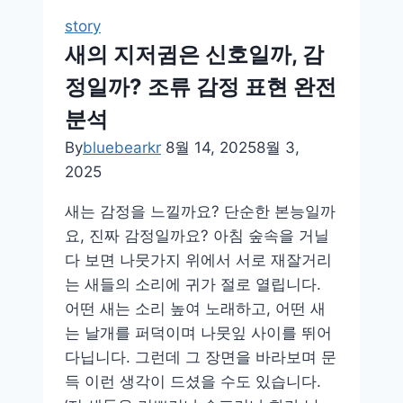
의
story
주
새의 지저귐은 신호일까, 감
인
정일까? 조류 감정 표현 완전
공
분석
을
찾
By
bluebearkr
8월 14, 2025
8월 3,
아
2025
서
새는 감정을 느낄까요? 단순한 본능일까
요, 진짜 감정일까요? 아침 숲속을 거닐
다 보면 나뭇가지 위에서 서로 재잘거리
는 새들의 소리에 귀가 절로 열립니다.
어떤 새는 소리 높여 노래하고, 어떤 새
는 날개를 퍼덕이며 나뭇잎 사이를 뛰어
다닙니다. 그런데 그 장면을 바라보며 문
득 이런 생각이 드셨을 수도 있습니다.