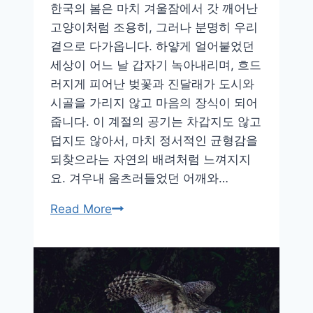
한국의 봄은 마치 겨울잠에서 갓 깨어난
고양이처럼 조용히, 그러나 분명히 우리
곁으로 다가옵니다. 하얗게 얼어붙었던
세상이 어느 날 갑자기 녹아내리며, 흐드
러지게 피어난 벚꽃과 진달래가 도시와
시골을 가리지 않고 마음의 장식이 되어
줍니다. 이 계절의 공기는 차갑지도 않고
덥지도 않아서, 마치 정서적인 균형감을
되찾으라는 자연의 배려처럼 느껴지지
요. 겨우내 움츠러들었던 어깨와…
사
Read More
계
절
이
감
정