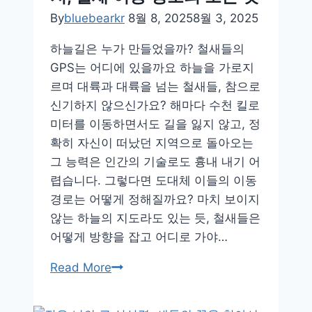
자
By
bluebearkr
8월 8, 2025
8월 3, 2025
연
하늘길은 누가 만들었을까? 철새들의
예
GPS는 어디에 있을까요 하늘을 가로지
술
르며 대륙과 대륙을 넘는 철새들, 참으로
이
신기하지 않으신가요? 해마다 수천 킬로
야
미터를 이동하면서도 길을 잃지 않고, 정
기
확히 자신이 떠났던 지역으로 돌아오는
그 능력은 인간의 기술로도 흉내 내기 어
렵습니다. 그렇다면 도대체 이들의 이동
경로는 어떻게 정해질까요? 마치 보이지
않는 하늘의 지도라도 있는 듯, 철새들은
어떻게 방향을 잡고 어디로 가야…
지
Read More
구
자