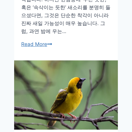
혹은 ‘속삭이는 듯한’ 새소리를 분명히 들
으셨다면, 그것은 단순한 착각이 아니라
진짜 새일 가능성이 매우 높습니다. 그
럼, 과연 밤에 우는…
어
Read More
둠
속
에
서
노
래
하
는
새
들,
밤