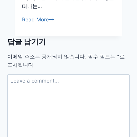
모
떠나는…
든
것
작
Read More
은
뇌
답글 남기기
의
큰
이메일 주소는 공개되지 않습니다.
필수 필드는
*
로
상
표시됩니다
상
력,
새
들
의
꿈
을
찾
아