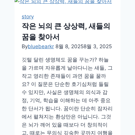
기
장
story
에
작은 뇌의 큰 상상력, 새들의
서
꿈을 찾아서
유
전
By
bluebearkr
8월 8, 2025
8월 3, 2025
자
깃털 달린 생명체도 꿈을 꾸는가? 하늘
까
을 가르며 자유롭게 날아다니는 새들, 그
지,
작고 영리한 존재들이 과연 꿈을 꿀까
철
요? 이 질문은 단순한 호기심처럼 들릴
새
수 있지만, 사실은 생명체의 의식과 감
이
정, 기억, 학습을 이해하는 데 아주 중요
동
한 단서가 됩니다. 꿈이란 단순히 잠자리
경
에서 펼쳐지는 환상만은 아닙니다. 그것
로
은 뇌가 깨어 있을 때보다 더 창의적이
의
고, 때로는 무의식 깊숙한 곳까지 여행을