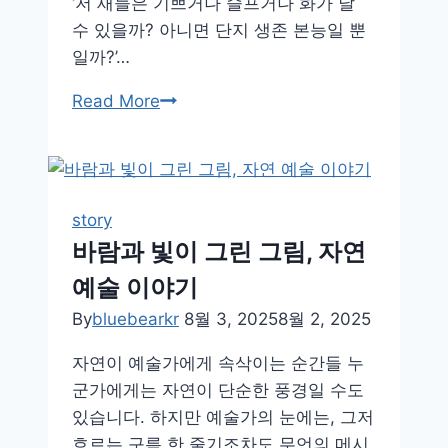
‘저 새들은 기쁘거나 슬프거나 화가 날
수 있을까? 아니면 단지 생존 본능일 뿐
일까?’…
새
Read More
의
지
저
귐
story
은
바람과 빛이 그린 그림, 자연
신
예술 이야기
호
일
By
bluebearkr
8월 3, 2025
8월 2, 2025
까,
자연이 예술가에게 속삭이는 순간들 누
감
군가에게는 자연이 단순한 풍경일 수도
정
있습니다. 하지만 예술가의 눈에는, 그저
일
흐르는 구름 한 줄기조차도 무언의 메시