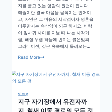
까?
지를 품고 있는 영감의 원천이 됩니다.
조
예술이란 결국 마음을 움직이는 언어이
류
고, 자연은 그 마음의 시작점이자 영혼을
감
어루만지는 속삭임이 되곤 하지요. 바람
정
이 잎사귀 사이를 지날 때 나는 사각거
표
림, 해질 무렵 하늘에 번지는 붉은빛의
현
그라데이션, 깊은 숲속에서 들려오는…
완
전
바
Read More
분
람
석
과
빛
이
그
story
린
지구 자기장에서 유전자까
그
지, 철새 이동 경로의 모든 것
림,