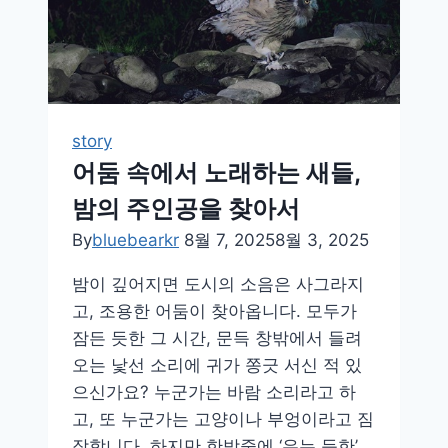
에
스
며
드
는
story
순
어둠 속에서 노래하는 새들,
간,
한
밤의 주인공을 찾아서
국
By
bluebearkr
8월 7, 2025
8월 3, 2025
자
연
밤이 깊어지면 도시의 소음은 사그라지
의
고, 조용한 어둠이 찾아옵니다. 모두가
위
잠든 듯한 그 시간, 문득 창밖에서 들려
로
오는 낯선 소리에 귀가 쫑긋 서신 적 있
법
으신가요? 누군가는 바람 소리라고 하
고, 또 누군가는 고양이나 부엉이라고 짐
작합니다. 하지만 한밤중에 ‘우는 듯한’,