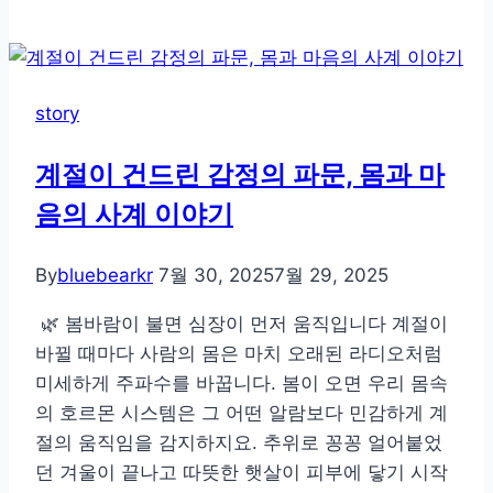
도
없
이
세
story
계
를
계절이 건드린 감정의 파문, 몸과 마
나
음의 사계 이야기
는
비
밀,
By
bluebearkr
7월 30, 2025
7월 29, 2025
새
🌿 봄바람이 불면 심장이 먼저 움직입니다 계절이
의
바뀔 때마다 사람의 몸은 마치 오래된 라디오처럼
방
미세하게 주파수를 바꿉니다. 봄이 오면 우리 몸속
향
의 호르몬 시스템은 그 어떤 알람보다 민감하게 계
감
절의 움직임을 감지하지요. 추위로 꽁꽁 얼어붙었
각
던 겨울이 끝나고 따뜻한 햇살이 피부에 닿기 시작
정