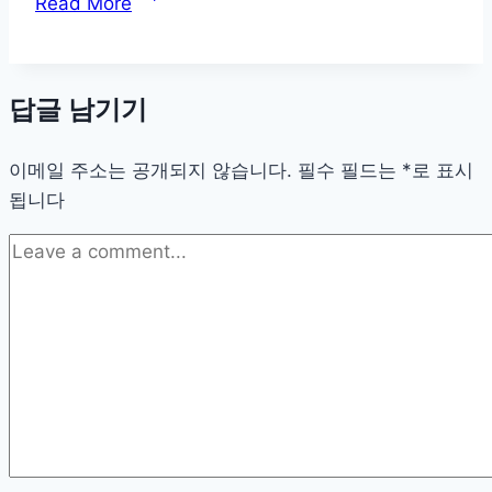
Read More
리
주
변
답글 남기기
멸
종
이메일 주소는 공개되지 않습니다.
위
필수 필드는
*
로 표시
됩니다
기
새
들,
지
금
알
아
야
할
진