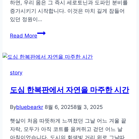
하면, 우리 몸은 그 즉시 세로토닌과 도파민 분비를
체
증가시키기 시작합니다. 이것은 마치 길게 잠들어
는?
있던 정원이…
계
Read More
절
이
건
드
story
린
감
도심 한복판에서 자연을 마주한 시간
정
의
By
bluebearkr
8월 6, 2025
8월 3, 2025
파
문,
햇살이 처음 따뜻하게 느껴졌던 그날 어느 겨울 끝
몸
자락, 모두가 아직 코트를 움켜쥐고 걷던 어느 날
과
아침이었습니다. 도시의 회색빛 거리 위로 그날따