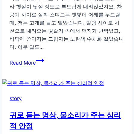
마
라 햇살이 낯설 정도로 부드럽게 내려앉았지요. 찬
음
공기 사이로 살짝 스며드는 햇빛이 어깨를 두드릴
의
때, 저는 고개를 들고 말았습니다. 빌딩 사이로 사
사
선으로 내려오는 빛줄기 속에서 먼지가 반짝였고,
계
바닥에 쏟아지는 그림자는 노란색 수채화 같았습니
이
다. 아무 말도…
야
기
도
Read More
심
한
복
판
story
에
서
귀로 듣는 명상, 물소리가 주는 심리
자
적 안정
연
을