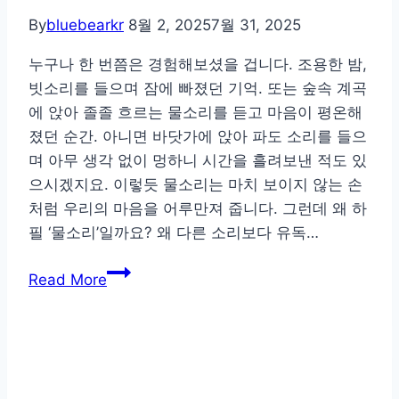
마
By
bluebearkr
8월 2, 2025
7월 31, 2025
주
누구나 한 번쯤은 경험해보셨을 겁니다. 조용한 밤,
한
빗소리를 들으며 잠에 빠졌던 기억. 또는 숲속 계곡
시
에 앉아 졸졸 흐르는 물소리를 듣고 마음이 평온해
간
졌던 순간. 아니면 바닷가에 앉아 파도 소리를 들으
며 아무 생각 없이 멍하니 시간을 흘려보낸 적도 있
으시겠지요. 이렇듯 물소리는 마치 보이지 않는 손
처럼 우리의 마음을 어루만져 줍니다. 그런데 왜 하
필 ‘물소리’일까요? 왜 다른 소리보다 유독…
귀
Read More
로
듣
는
명
상,