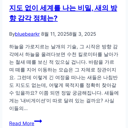
바
지도 없이 세계를 나는 비밀, 새의 방
꾸
향 감각 정체는?
는
존
재,
By
bluebearkr
8월 11, 2025
8월 3, 2025
나
하늘을 가로지르는 날개의 기술, 그 시작은 방향 감
무
각에서 하늘을 올려다보면 수천 킬로미터를 날아가
의
는 철새 떼를 보신 적 있으실 겁니다. 바람을 가르
생
며 떼를 지어 이동하는 모습은 그 자체로 장관이지
애
요. 그런데 이렇게 긴 여정을 떠나는 새들은 나침반
를
도 지도도 없는데, 어떻게 목적지를 정확히 찾아갈
따
수 있을까요? 이쯤 되면 정말 궁금해집니다. 새들에
라
게는 ‘내비게이션’이 따로 달려 있는 걸까요? 사실
가
이들의…
다
지
Read More